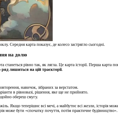
иклу. Середня карта показує, де колесо застрягло сьогодні.
ння на долю
та станеться рівно так, як лягла. Це карта історії. Перша карта по
 ряд лишиться на цій траєкторії
.
овторення, навичок, зібраних за верстатом.
ріанти в рівновазі, рішення, яке ще не прийнято.
 щойно обереш смугу.
жіль. Якщо теперішнє всі мечі, а майбутнє всі жезли, історія мож
рія може бути «спочатку почуття, потім практичне будівництво».