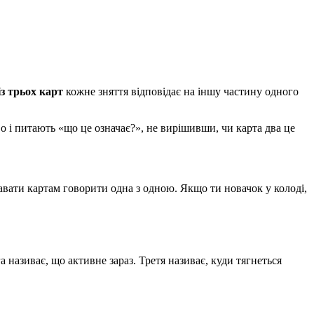
із трьох карт
кожне зняття відповідає на іншу частину одного
о і питають «що це означає?», не вирішивши, чи карта два це
давати картам говорити одна з одною. Якщо ти новачок у колоді,
а називає, що активне зараз. Третя називає, куди тягнеться