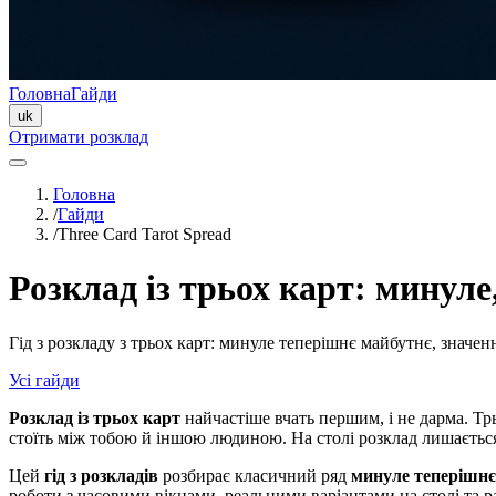
Головна
Гайди
uk
Отримати розклад
Головна
/
Гайди
/
Three Card Tarot Spread
Розклад із трьох карт: минуле
Гід з розкладу з трьох карт: минуле теперішнє майбутнє, значенн
Усі гайди
Розклад із трьох карт
найчастіше вчать першим, і не дарма. Тр
стоїть між тобою й іншою людиною. На столі розклад лишаєтьс
Цей
гід з розкладів
розбирає класичний ряд
минуле теперішнє
роботи з часовими вікнами, реальними варіантами на столі та 