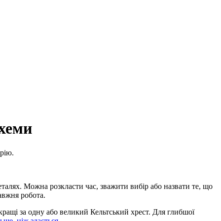
схеми
орію.
еталях. Можна розкласти час, зважити вибір або назвати те, що
авжня робота.
и кращі за одну або великий Кельтський хрест. Для глибшої
льше, ніж здається
.