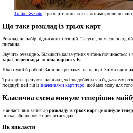
Трійка Жезлів
: три карти лишаються ясними, коли до знят
Що таке розклад із трьох карт
Розклад це набір підписаних позицій. Тасуєш, знімаєш по одній
питання.
Звучить очевидно. Більшість каламутних читань починається з п
зараз
,
перешкода
чи
ціна варіанту Б
.
Ліки нудні й робочі. Запиши три задачі на папері. Зніми один ра
Три карти тренують навички, які знадобляться в будь-якому роз
поєднуй цей гід із
значеннями карт таро
, щоб мав мову для того
Класична схема минуле теперішнє майб
Найчастіший запит до
розкладу із трьох карт
це
минуле тепер
нитка, або що хоче проявитися далі.
Як викласти