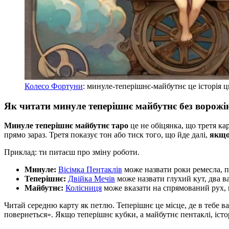
Колесо Фортуни
: минуле-теперішнє-майбутнє це історія ц
Як читати минуле теперішнє майбутнє без ворожі
Минуле теперішнє майбутнє таро
це не обіцянка, що третя кар
прямо зараз. Третя показує тон або тиск того, що йде далі,
якщо
Приклад: ти питаєш про зміну роботи.
Минуле:
Вісімка Пентаклів
може назвати роки ремесла, п
Теперішнє:
Двійка Мечів
може назвати глухий кут, два ва
Майбутнє:
Колісниця
може вказати на спрямований рух,
Читай середню карту як петлю. Теперішнє це місце, де в тебе ва
повернеться». Якщо теперішнє кубки, а майбутнє пентаклі, істо