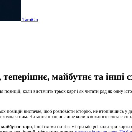
TarotGo
, теперішнє, майбутнє та інші 
я позицій, коли вистачить трьох карт і як читати ряд як одну іст
ьох позицій вистачає, щоб розповісти історію, не втопившись у д
я компактним. Читання працює лише коли в кожного слота є спр
 майбутнє таро
, інші схеми на ті самі три місця і коли три карт
рамкою «ти, інший, між вами» дивись
розклад із трьох карт. Це бі