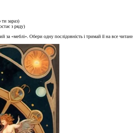
 ти зараз)
стає з ряду)
й за «меблі». Обери одну послідовність і тримай її на все читанн