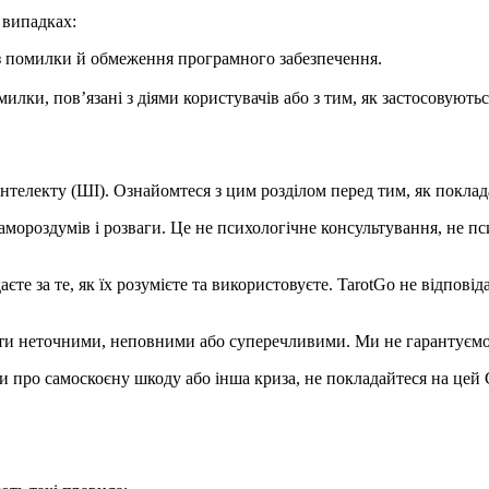
 випадках:
з помилки й обмеження програмного забезпечення.
лки, пов’язані з діями користувачів або з тим, як застосовуютьс
нтелекту (ШІ). Ознайомтеся з цим розділом перед тим, як поклада
самороздумів і розваги. Це не психологічне консультування, не 
аєте за те, як їх розумієте та використовуєте. TarotGo не відпові
ти неточними, неповними або суперечливими. Ми не гарантуємо 
 про самоскоєну шкоду або інша криза, не покладайтеся на цей С