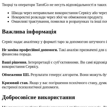
Творці та оператори TarotGo не несуть відповідальності в таких
Шкода через неправильне використання Сервісу або чере
Некоректні розклади через збої чи обмеження продукту.
Оманливі трактування, помилки в розрахунках та інші поми
Важлива інформація
Сервіс надає аналітику у форматі таро за допомогою штучного і
Не заміна професійної допомоги.
Такі аналізи призначені для 
фінансова порада.
Ваші рішення.
Інтерпретації є суб’єктивними. Ви самі відповід
використання Сервісу.
Обмеження ШІ.
Результати генерує алгоритм. Вони можуть бу
Кризовий стан.
Якщо у вас погіршення психічного стану, думки
екстреної психологічної допомоги.
Добросовісне використання