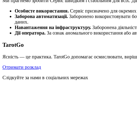
Ми прагнемо зробити Сервіс швидким і стабільним для всіх. Ді
Особисте використання.
Сервіс призначено для окремих 
Заборона автоматизації.
Заборонено використовувати боті
даних.
Навантаження на інфраструктуру.
Заборонена діяльніст
Дії оператора.
За ознак аномального використання або ав
TarotGo
Ясність — це практика. TarotGo допомагає осмислювати, виріш
Отримати розклад
Слідкуйте за нами в соціальних мережах