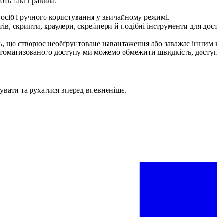
ють такі правила:
осіб і ручного користування у звичайному режимі.
в, скрипти, краулери, скрейпери й подібні інструменти для досту
ь, що створює необґрунтоване навантаження або заважає іншим 
томатизованого доступу ми можемо обмежити швидкість, доступ а
увати та рухатися вперед впевненіше.