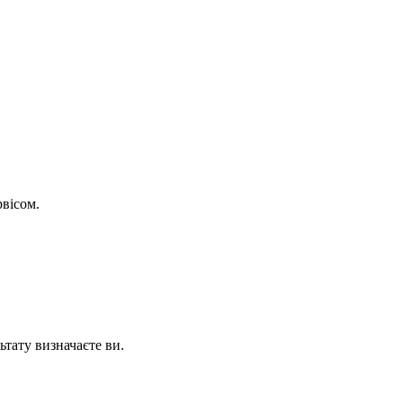
рвісом.
ьтату визначаєте ви.