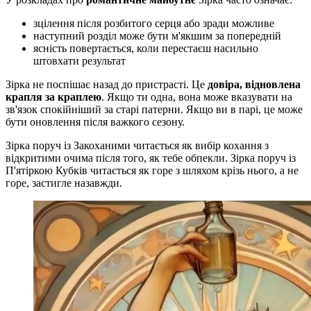
зцілення після розбитого серця або зради можливе
наступний розділ може бути м'якшим за попередній
ясність повертається, коли перестаєш насильно
штовхати результат
Зірка не поспішає назад до пристрасті. Це
довіра, відновлена
крапля за краплею
. Якщо ти одна, вона може вказувати на
зв'язок спокійніший за старі патерни. Якщо ви в парі, це може
бути оновлення після важкого сезону.
Зірка поруч із Закоханими читається як вибір кохання з
відкритими очима після того, як тебе обпекли. Зірка поруч із
П'ятіркою Кубків читається як горе з шляхом крізь нього, а не
горе, застигле назавжди.