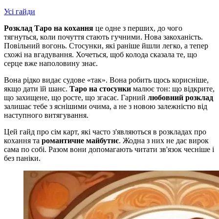
Усі гайди
Розклад Таро на кохання
це одне з перших, до чого
тягнуться, коли почуття стають гучними. Нова закоханість.
Повільний вогонь. Стосунки, які раніше йшли легко, а тепер
схожі на вгадування. Хочеться, щоб колода сказала те, що
серце вже наполовину знає.
Вона рідко видає судове «так». Вона робить щось корисніше,
якщо дати їй шанс.
Таро на стосунки
малює тон: що відкрите,
що захищене, що росте, що згасає. Гарний
любовний розклад
залишає тебе з яснішими очима, а не з новою залежністю від
наступного витягування.
Цей гайд про сім карт, які часто з'являються в розкладах про
кохання та
романтичне майбутнє
. Жодна з них не дає вирок
сама по собі. Разом вони допомагають читати зв'язок чесніше і
без паніки.