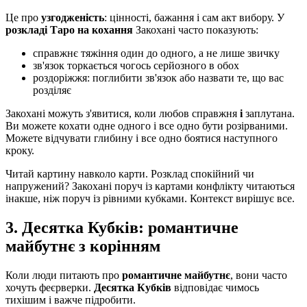
Це про
узгодженість
: цінності, бажання і сам акт вибору. У
розкладі Таро на кохання
Закохані часто показують:
справжнє тяжіння один до одного, а не лише звичку
зв'язок торкається чогось серйозного в обох
роздоріжжя: поглибити зв'язок або назвати те, що вас
розділяє
Закохані можуть з'явитися, коли любов справжня
і
заплутана.
Ви можете кохати одне одного і все одно бути розірваними.
Можете відчувати глибину і все одно боятися наступного
кроку.
Читай картину навколо карти. Розклад спокійний чи
напружений? Закохані поруч із картами конфлікту читаються
інакше, ніж поруч із рівними кубками. Контекст вирішує все.
3. Десятка Кубків: романтичне
майбутнє з корінням
Коли люди питають про
романтичне майбутнє
, вони часто
хочуть феєрверки.
Десятка Кубків
відповідає чимось
тихішим і важче підробити.