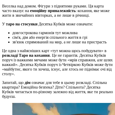
Веселка над домом. Фігури з піднятими руками. Ця карта
часто вказує на
емоційну приналежність
: кохання, яке може
жити в звичайних вівторках, а не лише в річниці.
У
таро на стосунки
Десятка Кубків може означати:
довгострокова гармонія тут можлива
сім'я, дім або енергія спільного життя в грі
зв'язок спрямований на мир, а не лише на пристрасть
Це одна з найясніших карт «тут можна щось побудувати» в
розкладі Таро на кохання
. Це не гарантія. Десятка Кубків
поруч із важкими мечами може бути «мрія справжня, але шлях
важкий». Десятка Кубків поруч із Четвіркою Кубків може бути
«майбутнє, якого ти хочеш, існує, але хтось не піднімає очі від
столу».
Запитай, що
дім
означає для тебе в цьому розкладі. Спільна
квартира? Емоційна безпека? Діти? Спільнота? Десятка
Кубків читається по-різному залежно від життя, яке ти реально
будуєш.