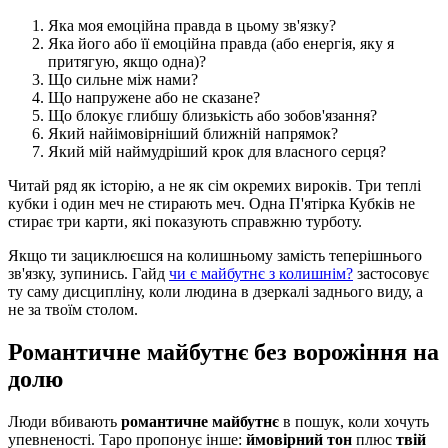
Яка моя емоційна правда в цьому зв'язку?
Яка його або її емоційна правда (або енергія, яку я
притягую, якщо одна)?
Що сильне між нами?
Що напружене або не сказане?
Що блокує глибшу близькість або зобов'язання?
Який найімовірніший ближній напрямок?
Який мій наймудріший крок для власного серця?
Читай ряд як історію, а не як сім окремих вироків. Три теплі
кубки і один меч не стирають меч. Одна П'ятірка Кубків не
стирає три карти, які показують справжню турботу.
Якщо ти зациклюєшся на колишньому замість теперішнього
зв'язку, зупинись. Гайд
чи є майбутнє з колишнім?
застосовує
ту саму дисципліну, коли людина в дзеркалі заднього виду, а
не за твоїм столом.
Романтичне майбутнє без ворожіння на
долю
Люди вбивають
романтичне майбутнє
в пошук, коли хочуть
упевненості. Таро пропонує інше:
ймовірний тон
плюс
твій