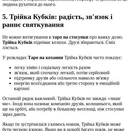
людина рухатися до нього.
5. Трійка Кубків: радість, зв'язок і
раннє святкування
Не кожне витягування в
таро на стосунки
про важку долю.
Трійка Кубків
піднімає келихи. Друзі збираються. Сміх
ллється.
У розкладах
Таро на кохання
Трійка Кубків часто показує:
легку хімію і соціальну легкість разом
зв'язок, який спочатку легкий, потім серйозний
підтримку друзів або спільноти навколо зв'язку
енергію возз'єднання або третю сторону в емоційній
картині
Останній рядок важливий. Трійка Кубків не завжди «лише
ми». Іноді вона називає компанію друзів, колишнього, який
ще на орбіті, або потребу в більшому веселощі, ніж стосунки
зараз дають.
Якщо ти зустрічаєшся з кимось новим, Трійка Кубків може
бути чесною іскрою. Якщо ви в шлюбі багато років, це може