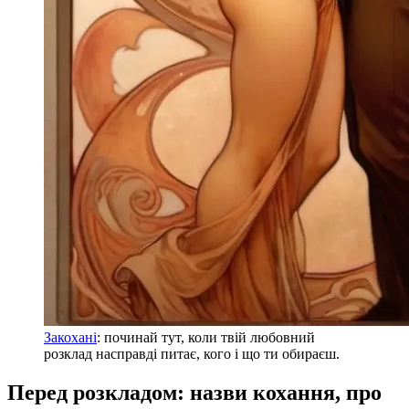
Закохані
: починай тут, коли твій любовний
розклад насправді питає, кого і що ти обираєш.
Перед розкладом: назви кохання, про