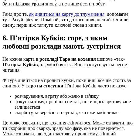
бути підказка
грати
знову, а не лише вести побут.
Гайд про те,
як дивитися на карту до тлумачення
, допомагає
тут. Рахуй фігури. Помічай, хто до кого повернений. Опиши
сцену, перш ніж тягнути ключові слова з книги.
6. П'ятірка Кубків: горе, з яким
любовні розклади мають зустрітися
Не кожна карта в
розкладі Таро на кохання
шепоче «так».
П'ятірка Кубків
, та, якої бояться. Вона заслуговує на чесне
читання.
Фігура дивиться на пролиті кубки, поки інші все ще стоять за
спиною. У
таро на стосунки
П'ятірка Кубків часто показує:
розчарування, втрату або жалю в зв'язку
фокус на тому, що пішло не так, поки щось врятовуване
залишається
скорботу за версією стосунків, яка вже закінчилася
Це може означати, що кохання скінчилося. Може означати, що
ти скорбиш про сварку, зраду або фазу, яка не повернеться.
Може означати, що один застряг у пролитому, а інший