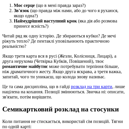
Моє серце
(що в мені правда зараз?)
Зв'язок
(що правда між нами, або до чого я рухаюся,
якщо одна?)
Наймудріший наступний крок
(яка дія або розмова
принесе ясність?)
Читай ряд як одну історію. Де збираються кубки? Де мечі
ріжуть тепло? Де пентаклі уповільнюють практичною
реальністю?
Якщо третя карта вся в русі (Жезли, Колісниця, Лицарі), а
друга нерухома (Четвірка Кубків, Повішений), твоє
романтичне майбутнє
може потребувати терпіння більше,
ніж драматичного жесту. Якщо друга яскрава, а третя важка,
запитай, чого ти уникаєш, що колода знову називає.
Це та сама дисципліна, що в гайді
розклад на три карти
, лише
націлена на кохання. Позиції змінюються. Звичка ні: описати,
зв'язати, потім вирішити.
Семикартковий розклад на стосунки
Коли питання не стискається, використай сім позицій. Тягни
по одній карті: