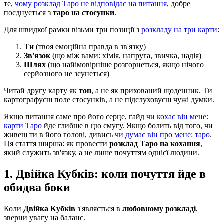
те,
чому розклад Таро не відповідає на питання
, добре
поєднується з
таро на стосунки
.
Для швидкої рамки візьми три позиції з
розкладу на три карти
:
Ти
(твоя емоційна правда в зв'язку)
Зв'язок
(що між вами: хімія, напруга, звичка, надія)
Шлях
(що найімовірніше розгорнеться, якщо нічого
серйозного не зсунеться)
Читай другу карту як
тон
, а не як прихований щоденник. Ти
картографуєш поле стосунків, а не підслуховуєш чужі думки.
Якщо питання саме про його серце, гайд
чи кохає він мене:
карти Таро
йде глибше в цю смугу. Якщо болить від того, чи
живеш ти в його голові, дивись
чи думає він про мене: таро
.
Ця стаття ширша: як провести
розклад Таро на кохання
,
який служить зв'язку, а не лише почуттям однієї людини.
1. Двійка Кубків: коли почуття йде в
обидва боки
Коли
Двійка Кубків
з'являється в
любовному розкладі
,
зверни увагу на баланс.