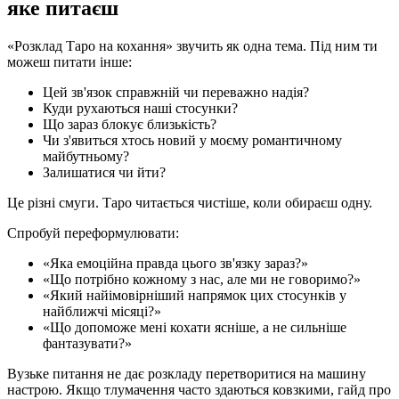
яке питаєш
«Розклад Таро на кохання» звучить як одна тема. Під ним ти
можеш питати інше:
Цей зв'язок справжній чи переважно надія?
Куди рухаються наші стосунки?
Що зараз блокує близькість?
Чи з'явиться хтось новий у моєму романтичному
майбутньому?
Залишатися чи йти?
Це різні смуги. Таро читається чистіше, коли обираєш одну.
Спробуй переформулювати:
«Яка емоційна правда цього зв'язку зараз?»
«Що потрібно кожному з нас, але ми не говоримо?»
«Який найімовірніший напрямок цих стосунків у
найближчі місяці?»
«Що допоможе мені кохати ясніше, а не сильніше
фантазувати?»
Вузьке питання не дає розкладу перетворитися на машину
настрою. Якщо тлумачення часто здаються ковзкими, гайд про