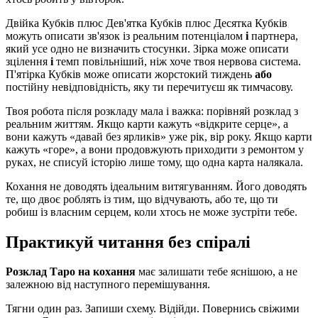
Двійка Кубків плюс Дев'ятка Кубків плюс Десятка Кубків
можуть описати зв'язок із реальним потенціалом
і
партнера,
який усе одно не визначить стосунки. Зірка може описати
зцілення
і
темп повільніший, ніж хоче твоя нервова система.
П'ятірка Кубків може описати жорстокий тиждень
або
постійну невідповідність, яку ти перечитуєш як тимчасову.
Твоя робота після розкладу мала і важка: порівняй розклад з
реальним життям. Якщо карти кажуть «відкрите серце», а
вони кажуть «давай без ярликів» уже рік, вір року. Якщо карти
кажуть «горе», а вони продовжують приходити з ремонтом у
руках, не списуй історію лише тому, що одна карта налякала.
Кохання не доводять ідеальним витягуванням. Його доводять
те, що двоє роблять із тим, що відчувають, або те, що ти
робиш із власним серцем, коли хтось не може зустріти тебе.
Практикуй читання без спіралі
Розклад Таро на кохання
має залишати тебе яснішою, а не
залежною від наступного перемішування.
Тягни один раз. Запиши схему. Відійди. Повернись свіжими