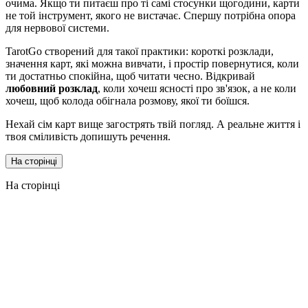
очима. Якщо ти питаєш про ті самі стосунки щогодини, карти
не той інструмент, якого не вистачає. Спершу потрібна опора
для нервової системи.
TarotGo створений для такої практики: короткі розклади,
значення карт, які можна вивчати, і простір повернутися, коли
ти достатньо спокійна, щоб читати чесно. Відкривай
любовний розклад
, коли хочеш ясності про зв'язок, а не коли
хочеш, щоб колода обігнала розмову, якої ти боїшся.
Нехай сім карт вище загострять твій погляд. А реальне життя і
твоя сміливість допишуть речення.
На сторінці
На сторінці