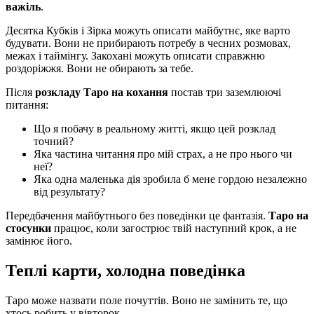
важіль
.
Десятка Кубків і Зірка можуть описати майбутнє, яке варто
будувати. Вони не прибирають потребу в чесних розмовах,
межах і таймінгу. Закохані можуть описати справжню
роздоріжжя. Вони не обирають за тебе.
Після
розкладу Таро на кохання
постав три заземлюючі
питання:
Що я побачу в реальному житті, якщо цей розклад
точний?
Яка частина читання про мій страх, а не про нього чи
неї?
Яка одна маленька дія зробила б мене гордою незалежно
від результату?
Передбачення майбутнього без поведінки це фантазія.
Таро на
стосунки
працює, коли загострює твій наступний крок, а не
замінює його.
Теплі карти, холодна поведінка
Таро може назвати поле почуттів. Воно не замінить те, що
хтось робить у вівторок.