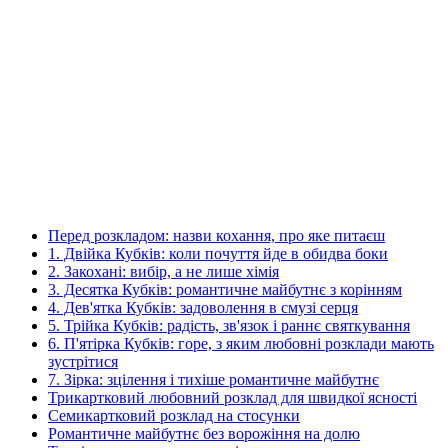
Перед розкладом: назви кохання, про яке питаєш
1. Двійка Кубків: коли почуття йде в обидва боки
2. Закохані: вибір, а не лише хімія
3. Десятка Кубків: романтичне майбутнє з корінням
4. Дев'ятка Кубків: задоволення в смузі серця
5. Трійка Кубків: радість, зв'язок і раннє святкування
6. П'ятірка Кубків: горе, з яким любовні розклади мають
зустрітися
7. Зірка: зцілення і тихіше романтичне майбутнє
Трикартковий любовний розклад для швидкої ясності
Семикартковий розклад на стосунки
Романтичне майбутнє без ворожіння на долю