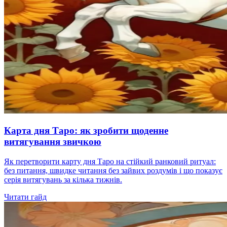
Карта дня Таро: як зробити щоденне
витягування звичкою
Як перетворити карту дня Таро на стійкий ранковий ритуал:
без питання, швидке читання без зайвих роздумів і що показує
серія витягувань за кілька тижнів.
Читати гайд