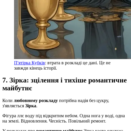
П'ятірка Кубків
: втрата в розкладі це дані. Це не
завжди кінець історії.
7. Зірка: зцілення і тихіше романтичне
майбутнє
Коли
любовному розкладу
потрібна надія без цукру,
з'являється
Зірка
.
Фігура ллє воду під відкритим небом. Одна нога у воді, одна
на землі. Відновлення. Чесність. Повільний ремонт.
У розкладах про
романтичне майбутнє
Зірка часто означає: