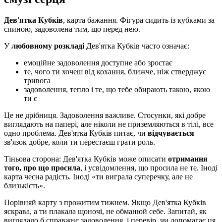
Дев'ятка Кубків
, карта бажання. Фігура сидить із кубками за
спиною, задоволена тим, що перед нею.
У
любовному розкладі
Дев'ятка Кубків часто означає:
емоційне задоволення доступне або зростає
те, чого ти хочеш від кохання, ближче, ніж стверджує
тривога
задоволення, тепло і те, що тебе обирають такою, якою
ти є
Це не дрібниця. Задоволення важливе. Стосунки, які добре
виглядають на папері, але ніколи не приземляються в тілі, все
одно проблема. Дев'ятка Кубків питає, чи
відчувається
зв'язок добре, коли ти перестаєш грати роль.
Тіньова сторона: Дев'ятка Кубків може описати
отримання
того, про що просила
, і усвідомлення, що просила не те. Іноді
карта чесна радість. Іноді «ти виграла суперечку, але не
близькість».
Порівняй карту з прожитим тижнем. Якщо Дев'ятка Кубків
яскрава, а ти плакала щоночі, не обманюй себе. Запитай, як
виглядало б справжнє задоволення, і перевір, чи допомагає ця