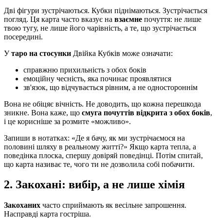
Дві фігури зустрічаються. Кубки піднімаються. Зустрічається
погляд. Ця карта часто вказує на
взаємне
почуття: не лише
твою тугу, не лише його чарівність, а те, що зустрічається
посередині.
У
таро на стосунки
Двійка Кубків може означати:
справжню прихильність з обох боків
емоційну чесність, яка починає проявлятися
зв'язок, що відчувається рівним, а не одностороннім
Вона не обіцяє вічність. Не доводить, що кожна перешкода
зникне. Вона каже, що
смуга почуттів відкрита з обох боків
,
і це корисніше за розмите «можливо».
Запиши в нотатках: «Де я бачу, як ми зустрічаємося на
половині шляху в реальному житті?» Якщо карта тепла, а
поведінка плоска, спершу довіряй поведінці. Потім спитай,
що карта називає те, чого ти не дозволила собі побачити.
2. Закохані: вибір, а не лише хімія
Закоханих
часто сприймають як весільне запрошення.
Насправді карта гостріша.