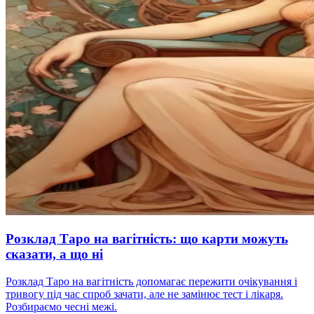
Розклад Таро на вагітність: що карти можуть
сказати, а що ні
Розклад Таро на вагітність допомагає пережити очікування і
тривогу під час спроб зачати, але не замінює тест і лікаря.
Розбираємо чесні межі.