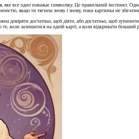
о
, яке все одно поважає символіку. Це правильний інстинкт. Одна 
еністю, якщо ти тягнеш знову і знову, поки картинка не збігатим
ожна довіряти достатньо, щоб діяти, або достатньо, щоб зупинит
 те, коли залишатися на одній карті, а коли відкривати більший 