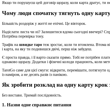
Якщо ти порушуєш цей договір щоразу, коли карта дратує, ти не
Чому люди спочатку тягнуть одну карт
Більшість роздоріж у житті не епічні. Це вівторок.
Надіслати листа чи ні? Залишитися вдома сьогодні ввечері? С
Потрібна перевірка тону.
Трафік на
швидке таро
теж зростає, коли ти втомлена. Втома в
і карта, на яку ти подивишся двічі, перш ніж забудеш.
Є проста правда, і її варто сказати прямо. Тобі не потрібен пл
однаково щоразу. Додатки і фізичні колоди працюють, коли мет
TarotGo саме для цієї смуги: відкрити, перемішати, потягнути 
із наміром, а не десять разів із панікою.
Як зробити розклад на одну карту крок
Без вистави. Тримай послідовність.
1. Назви одне справжнє питання