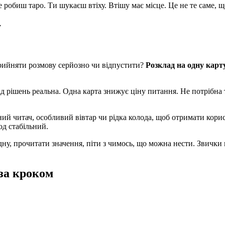
 робиш таро. Ти шукаєш втіху. Втішу має місце. Це не те саме, що
у
прийняти розмову серйозно чи відпустити?
Розклад на одну карт
ід рішень реальна. Одна карта знижує ціну питання. Не потрібна
атний читач, особливий вівтар чи рідка колода, щоб отримати кори
од стабільний.
одну, прочитати значення, піти з чимось, що можна нести. Звички
 за кроком