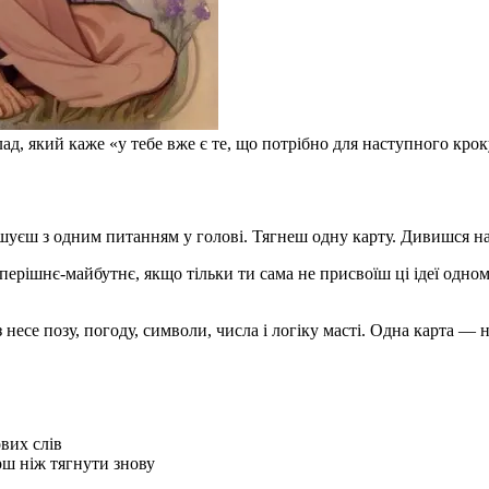
лад, який каже «у тебе вже є те, що потрібно для наступного крок
ішуєш з одним питанням у голові. Тягнеш одну карту. Дивишся на
ерішнє-майбутнє, якщо тільки ти сама не присвоїш ці ідеї одном
несе позу, погоду, символи, числа і логіку масті. Одна карта — 
вих слів
рш ніж тягнути знову