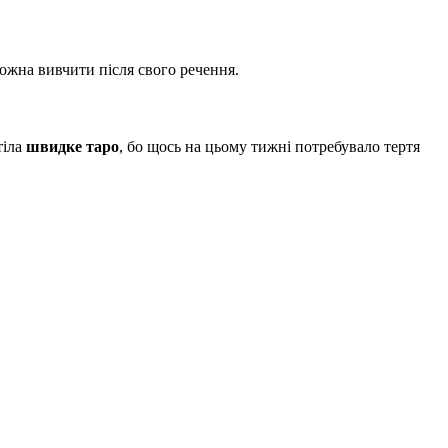
можна вивчити після свого речення.
тіла
швидке таро
, бо щось на цьому тижні потребувало тертя