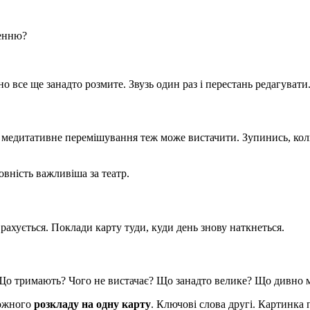
шенню?
 все ще занадто розмите. Звузь один раз і перестань редагувати
медитативне перемішування теж може вистачити. Зупинись, коли 
вність важливіша за театр.
ахується. Поклади карту туди, куди день знову наткнеться.
Що тримають? Чого не вистачає? Що занадто велике? Що дивно 
кожного
розкладу на одну карту
. Ключові слова другі. Картинка 