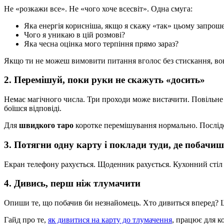
Не «розкажи все». Не «чого хоче всесвіт». Одна смуга:
Яка енергія корисніша, якщо я скажу «так» цьому запро
Чого я уникаю в цій розмові?
Яка чесна оцінка мого терпіння прямо зараз?
Якщо ти не можеш вимовити питання вголос без стискання, воно
2. Перемішуй, поки руки не скажуть «досить»
Немає магічного числа. Три проходи може вистачити. Повільне 
боїшся відповіді.
Для
швидкого таро
коротке перемішування нормально. Послідо
3. Потягни одну карту і поклади туди, де побачиш
Екран телефону рахується. Щоденник рахується. Кухонний стіл р
4. Дивись, перш ніж тлумачити
Опиши те, що побачив би незнайомець. Хто дивиться вперед? 
Гайд про те,
як дивитися на карту до тлумачення
, працює для 