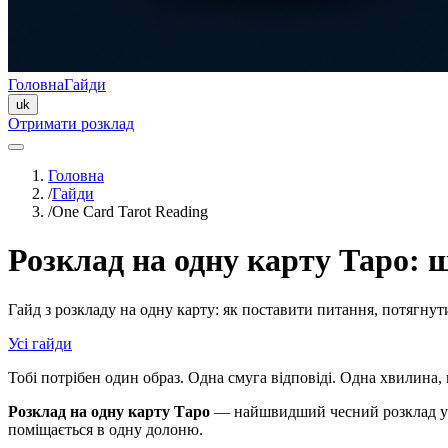
Головна
Гайди
uk
Отримати розклад
Головна
/
Гайди
/
One Card Tarot Reading
Розклад на одну карту Таро: 
Гайд з розкладу на одну карту: як поставити питання, потягнути
Усі гайди
Тобі потрібен один образ. Одна смуга відповіді. Одна хвилина,
Розклад на одну карту Таро
— найшвидший чесний розклад у ко
поміщається в одну долоню.