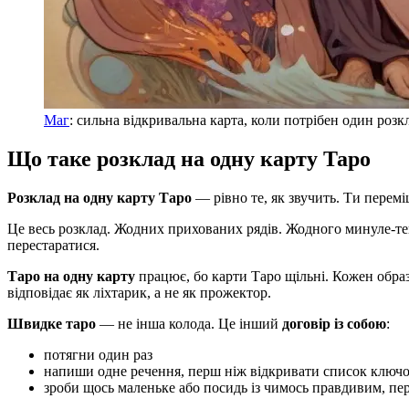
Маг
: сильна відкривальна карта, коли потрібен один розк
Що таке розклад на одну карту Таро
Розклад на одну карту Таро
— рівно те, як звучить. Ти перем
Це весь розклад. Жодних прихованих рядів. Жодного минуле-теп
перестаратися.
Таро на одну карту
працює, бо карти Таро щільні. Кожен образ 
відповідає як ліхтарик, а не як прожектор.
Швидке таро
— не інша колода. Це інший
договір із собою
:
потягни один раз
напиши одне речення, перш ніж відкривати список ключо
зроби щось маленьке або посидь із чимось правдивим, пе