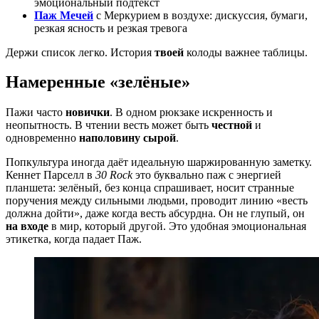
эмоциональный подтекст
Паж Мечей
с Меркурием в воздухе: дискуссия, бумаги,
резкая ясность и резкая тревога
Держи список легко. История
твоей
колоды важнее таблицы.
Намеренные «зелёные»
Пажи часто
новички
. В одном рюкзаке искренность и
неопытность. В чтении весть может быть
честной
и
одновременно
наполовину сырой
.
Попкультура иногда даёт идеальную шаржированную заметку.
Кеннет Парселл в
30 Rock
это буквально паж с энергией
планшета: зелёный, без конца спрашивает, носит странные
поручения между сильными людьми, проводит линию «весть
должна дойти», даже когда весть абсурдна. Он не глупый, он
на входе
в мир, который другой. Это удобная эмоциональная
этикетка, когда падает Паж.