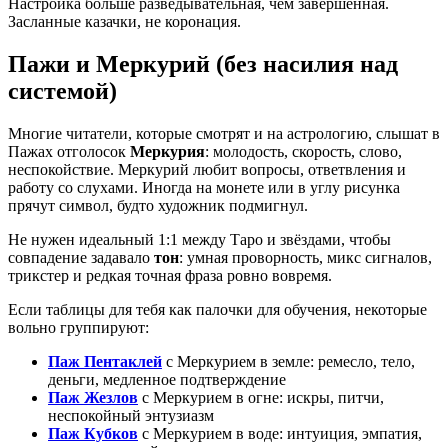
Настройка больше разведывательная, чем завершённая.
Засланные казачки, не коронация.
Пажи и Меркурий (без насилия над
системой)
Многие читатели, которые смотрят и на астрологию, слышат в
Пажах отголосок
Меркурия
: молодость, скорость, слово,
неспокойствие. Меркурий любит вопросы, ответвления и
работу со слухами. Иногда на монете или в углу рисунка
прячут символ, будто художник подмигнул.
Не нужен идеальный 1:1 между Таро и звёздами, чтобы
совпадение задавало
тон
: умная проворность, микс сигналов,
трикстер и редкая точная фраза ровно вовремя.
Если таблицы для тебя как палочки для обучения, некоторые
вольно группируют:
Паж Пентаклей
с Меркурием в земле: ремесло, тело,
деньги, медленное подтверждение
Паж Жезлов
с Меркурием в огне: искры, питчи,
неспокойный энтузиазм
Паж Кубков
с Меркурием в воде: интуиция, эмпатия,