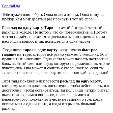
Все гайды
Тебе нужен один образ. Одна полоса ответа. Одна минута,
прежде чем мозг десятый раз прокрутит тот же спор.
Расклад на одну карту Таро
— самый быстрый честный
расклад в колоде. Не потому что он поверхностный. Потому
что он не даёт спрятаться за двенадцатью позициями, когда
настоящий вопрос и так помещается в одну ладонь.
Люди ищут
таро на одну карту
, когда нужно
быстрое
гадание на таро
, которое всё равно уважает символику. Это
правильный инстинкт. Одна карта может назвать настроение,
блок, зелёный свет или паузу, которую ты делаешь вид, что не
чувствуешь. Она может и солгать с уверенностью, если ты
тянешь снова и снова, пока картинка не совпадёт с надеждой.
Этот гайд покажет, как провести
расклад на одну карту
,
которому можно доверять достаточно, чтобы действовать, или
достаточно, чтобы остановиться. Ты получишь чёткий ритуал
вытягивания, рамки вопросов, правила прямого и
перевёрнутого положения и честные заметки о том, когда
оставаться на одной карте, а когда открывать больший
расклад.