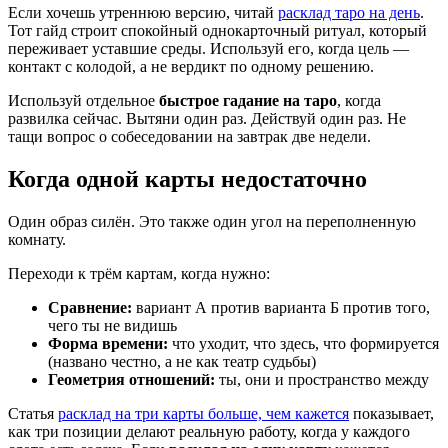
Если хочешь утреннюю версию, читай
расклад таро на день
.
Тот гайд строит спокойный однокарточный ритуал, который
переживает уставшие среды. Используй его, когда цель —
контакт с колодой, а не вердикт по одному решению.
Используй отдельное
быстрое гадание на таро
, когда
развилка сейчас. Вытяни один раз. Действуй один раз. Не
тащи вопрос о собеседовании на завтрак две недели.
Когда одной карты недостаточно
Один образ силён. Это также один угол на переполненную
комнату.
Переходи к трём картам, когда нужно:
Сравнение:
вариант А против варианта Б против того,
чего ты не видишь
Форма времени:
что уходит, что здесь, что формируется
(названо честно, а не как театр судьбы)
Геометрия отношений:
ты, они и пространство между
Статья
расклад на три карты больше, чем кажется
показывает,
как три позиции делают реальную работу, когда у каждого