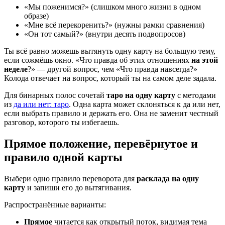
«Мы поженимся?» (слишком много жизни в одном
образе)
«Мне всё перекоренить?» (нужны рамки сравнения)
«Он тот самый?» (внутри десять подвопросов)
Ты всё равно можешь вытянуть одну карту на большую тему,
если сожмёшь окно. «Что правда об этих отношениях
на этой
неделе
?» — другой вопрос, чем «Что правда навсегда?»
Колода отвечает на вопрос, который ты на самом деле задала.
Для бинарных полос сочетай
таро на одну карту
с методами
из
да или нет: таро
. Одна карта может склоняться к да или нет,
если выбрать правило и держать его. Она не заменит честный
разговор, которого ты избегаешь.
Прямое положение, перевёрнутое и
правило одной карты
Выбери одно правило переворота для
расклада на одну
карту
и запиши его до вытягивания.
Распространённые варианты:
Прямое
читается как открытый поток, видимая тема