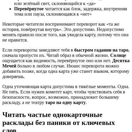
или зелёный свет, склоняющийся к «да»
Перевёрнутое
читается как блок, задержка, внутренняя
тема или пауза, склоняющаяся к «нет»
Некоторые читатели воспринимают переворот как «та же
история, повёрнутая внутрь». Это допустимо. Недопустимо
менять правило после того, как увидела карту, потому что она
не нравится.
Если перевороты замедляют тебя в
быстром гадании на таро
,
сначала пропусти их. Читай образ в обычной жизни.
Солнце
ощущается как видимость, перевёрнутое оно или нет.
Десятка
Мечей
больно в любом случае. Нюанс переворота можно
добавить позже, когда одна карта уже станет языком, которому
доверяешь.
Одна уточняющая карта допустима в тяжёлые моменты. Одна.
Не пять. Если нужен комитет карт, чтобы чувствовать себя в
безопасности, вопрос, возможно, принадлежит большему
раскладу, а не театру
таро на одну карту
.
Читать частые однокарточные
расклады без паники от ключевых
слов