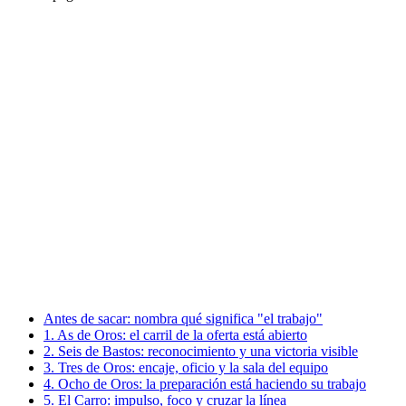
Antes de sacar: nombra qué significa "el trabajo"
1. As de Oros: el carril de la oferta está abierto
2. Seis de Bastos: reconocimiento y una victoria visible
3. Tres de Oros: encaje, oficio y la sala del equipo
4. Ocho de Oros: la preparación está haciendo su trabajo
5. El Carro: impulso, foco y cruzar la línea