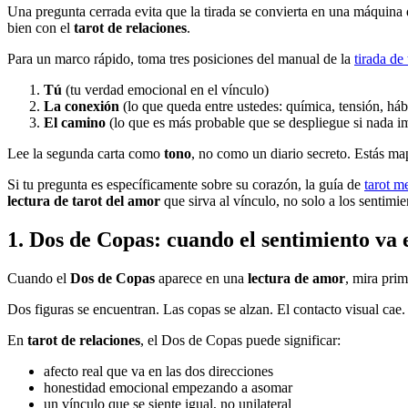
Una pregunta cerrada evita que la tirada se convierta en una máquina 
bien con el
tarot de relaciones
.
Para un marco rápido, toma tres posiciones del manual de la
tirada de 
Tú
(tu verdad emocional en el vínculo)
La conexión
(lo que queda entre ustedes: química, tensión, háb
El camino
(lo que es más probable que se despliegue si nada i
Lee la segunda carta como
tono
, no como un diario secreto. Estás ma
Si tu pregunta es específicamente sobre su corazón, la guía de
tarot m
lectura de tarot del amor
que sirva al vínculo, no solo a los sentimi
1. Dos de Copas: cuando el sentimiento va e
Cuando el
Dos de Copas
aparece en una
lectura de amor
, mira prim
Dos figuras se encuentran. Las copas se alzan. El contacto visual cae.
En
tarot de relaciones
, el Dos de Copas puede significar:
afecto real que va en las dos direcciones
honestidad emocional empezando a asomar
un vínculo que se siente igual, no unilateral